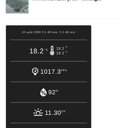
10 août 2026 5 h 46 min, 5 h 46 min
°C
18.2
18.2
°C
°C
18.2
1017.3
hPa
92
%
11.30
UV