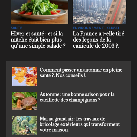
SANTÉ
SANTÉ
E
Renforcer ses défenses
Printemps et vitamines
en hiver : nutriments et
: faut-il continuer à en
stratégies alimentaires
prendre pour rester au
s
efficaces
top ?
Comment passer un automne en pleine
santé ?. Nos conseils !.
Automne : une bonne saison pour la
cueillette des champignons ?
Mai au grand air : les travaux de
bricolage extérieurs qui transforment
votre maison.