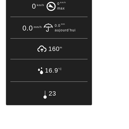
km/h
0
0
km/h
max
mm
0.0
0.0
mm/h
aujourd’hui
160
m
16.9
°C
23