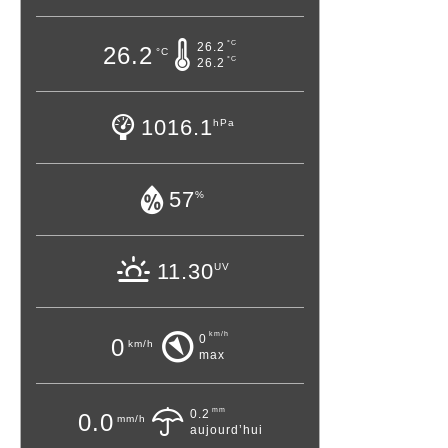
°C
26.2
26.2
°C
°C
26.2
1016.1
hPa
57
%
11.30
UV
km/h
0
0
km/h
max
mm
0.2
0.0
mm/h
aujourd’hui