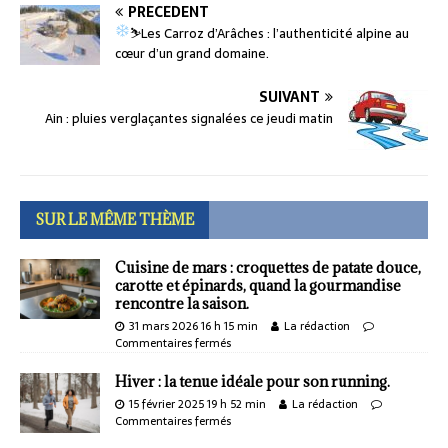
PRÉCÉDENT
⛷
Les Carroz d’Arâches : l’authenticité alpine au
cœur d’un grand domaine.
SUIVANT
Ain : pluies verglaçantes signalées ce jeudi matin
SUR LE MÊME THÈME
Cuisine de mars : croquettes de patate douce,
carotte et épinards, quand la gourmandise
rencontre la saison.
31 mars 2026 16 h 15 min
La rédaction
Commentaires fermés
Hiver : la tenue idéale pour son running.
15 février 2025 19 h 52 min
La rédaction
Commentaires fermés