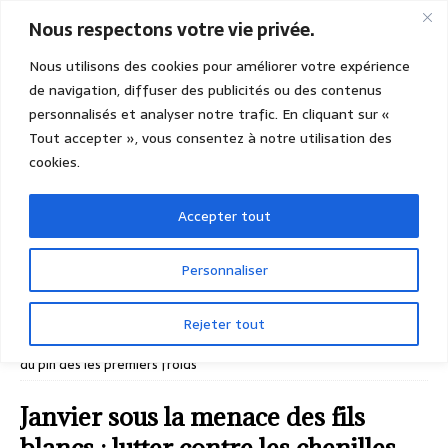
Nous respectons votre vie privée.
Nous utilisons des cookies pour améliorer votre expérience
de navigation, diffuser des publicités ou des contenus
personnalisés et analyser notre trafic. En cliquant sur «
Tout accepter », vous consentez à notre utilisation des
cookies.
Accepter tout
Personnaliser
Rejeter tout
ACCUEIL
LA MÉTÉO ET LE JARDIN
Janvier sous la
menace des fils blancs : lutter contre les chenilles processionnaires
du pin dès les premiers froids
Janvier sous la menace des fils
blancs : lutter contre les chenilles