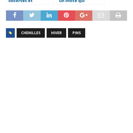
observés et
un invité qui
comment les
s’installe plus
interpréter.
longtemps que
prévu.
CHENILLES
HIVER
PINS