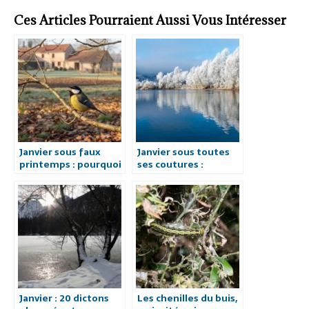
Ces Articles Pourraient Aussi Vous Intéresser
Janvier sous faux
Janvier sous toutes
printemps : pourquoi
ses coutures :
les mésanges
pourquoi on peut
chantent déjà quand
vraiment aimer ce
l’hiver s’efface.
mois
météorologique
Janvier : 20 dictons
Les chenilles du buis,