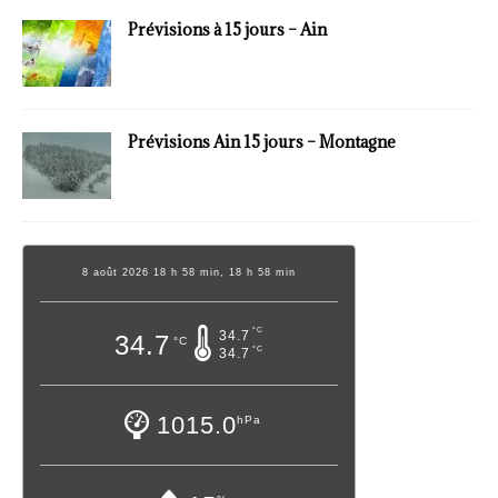
Prévisions à 15 jours – Ain
Prévisions Ain 15 jours – Montagne
8 août 2026 18 h 58 min, 18 h 58 min
°C
34.7
34.7
°C
°C
34.7
1015.0
hPa