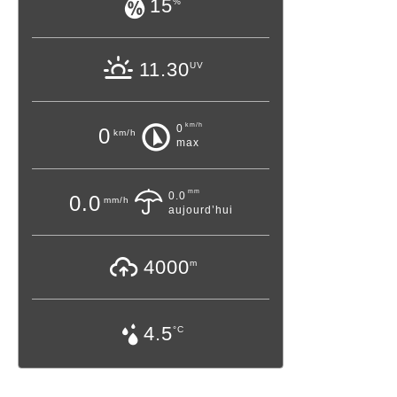
15
%
11.30
UV
km/h
0
0
km/h
max
mm
0.0
0.0
mm/h
aujourd’hui
4000
m
4.5
°C