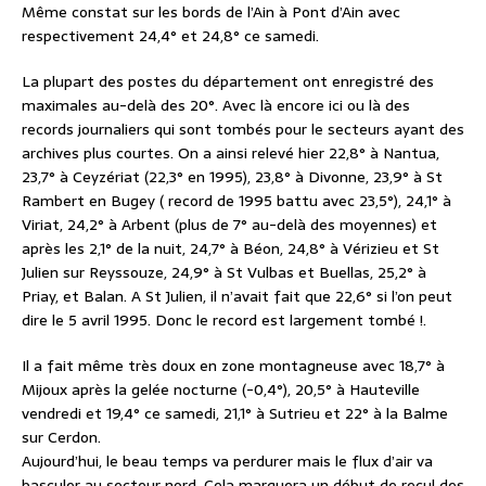
Même constat sur les bords de l’Ain à Pont d’Ain avec
respectivement 24,4° et 24,8° ce samedi.
La plupart des postes du département ont enregistré des
maximales au-delà des 20°. Avec là encore ici ou là des
records journaliers qui sont tombés pour le secteurs ayant des
archives plus courtes. On a ainsi relevé hier 22,8° à Nantua,
23,7° à Ceyzériat (22,3° en 1995), 23,8° à Divonne, 23,9° à St
Rambert en Bugey ( record de 1995 battu avec 23,5°), 24,1° à
Viriat, 24,2° à Arbent (plus de 7° au-delà des moyennes) et
après les 2,1° de la nuit, 24,7° à Béon, 24,8° à Vérizieu et St
Julien sur Reyssouze, 24,9° à St Vulbas et Buellas, 25,2° à
Priay, et Balan. A St Julien, il n’avait fait que 22,6° si l’on peut
dire le 5 avril 1995. Donc le record est largement tombé !.
Il a fait même très doux en zone montagneuse avec 18,7° à
Mijoux après la gelée nocturne (-0,4°), 20,5° à Hauteville
vendredi et 19,4° ce samedi, 21,1° à Sutrieu et 22° à la Balme
sur Cerdon.
Aujourd’hui, le beau temps va perdurer mais le flux d’air va
basculer au secteur nord. Cela marquera un début de recul des