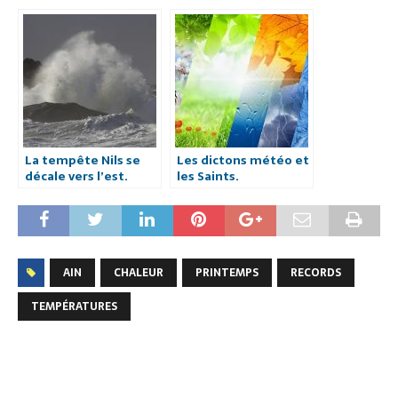
d’avril ?
Le calendrier de
floraison précis pour
planter, tailler et
récolter
La tempête Nils se
Les dictons météo et
décale vers l’est.
les Saints.
AIN
CHALEUR
PRINTEMPS
RECORDS
TEMPÉRATURES