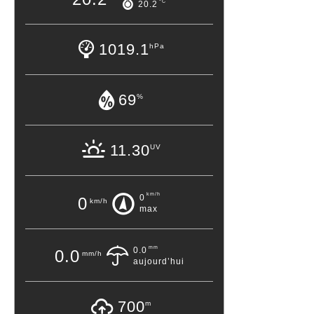
°C
20.2
1019.1
hPa
69
%
11.30
UV
km/h
0
0
km/h
max
mm
0.0
0.0
mm/h
aujourd’hui
700
m