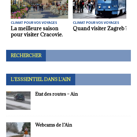
CLIMAT POUR VOS VOYAGES
CLIMAT POUR VOS VOYAGES
.
Quelle meilleure
Voyager à Chypre.
saison pour visiter
Casablanca ?.
RECHERCHER
L’ESSSENTIEL DANS L’AIN
Etat des routes – Ain
Webcams de l’Ain