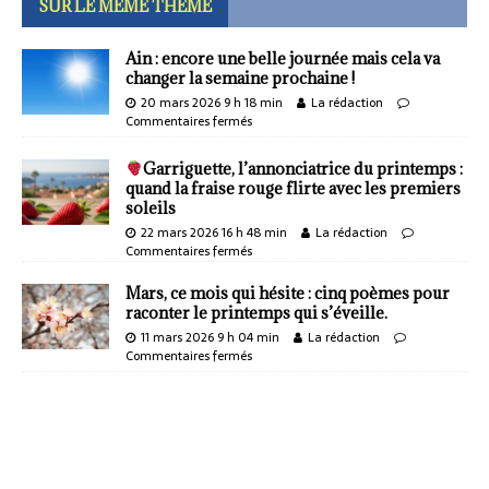
SUR LE MÊME THÈME
Ain : encore une belle journée mais cela va
changer la semaine prochaine !
20 mars 2026 9 h 18 min
La rédaction
Commentaires fermés
Garriguette, l’annonciatrice du printemps :
quand la fraise rouge flirte avec les premiers
soleils
22 mars 2026 16 h 48 min
La rédaction
Commentaires fermés
Mars, ce mois qui hésite : cinq poèmes pour
raconter le printemps qui s’éveille.
11 mars 2026 9 h 04 min
La rédaction
Commentaires fermés