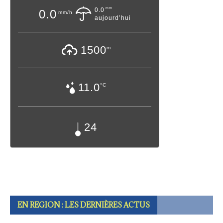
mm
0.0
0.0
mm/h
aujourd’hui
1500
m
11.0
°C
24
EN REGION : LES DERNIÈRES ACTUS