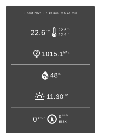
9 août 2026 9 h 46 min, 9 h 46 min
°C
22.6
22.6
°C
°C
22.6
1015.1
hPa
48
%
11.30
UV
km/h
0
0
km/h
max