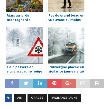
Mars au jardin
Pas de grand beau en
montagnard :
vue avant au moins
balance des gestes à
l’Ascension.
faire et de ceux à
éviter pour franchir
l’hiver et amorcer la
saison.
L’Ain passera en
L’Auvergne placée en
vigilance jaune neige
vigilance jaune neige
et verglas dès ce
et verglas ce samedi
lundi. 15 cm attendus
à partir de 800/900
m demain.
AIN
ORAGES
VIGILANCE JAUNE