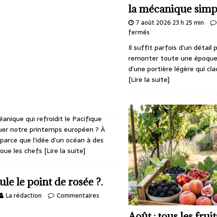
la mécanique simp
7 août 2026 23 h 25 min
fermés
Il suffit parfois d’un détail 
remonter toute une époque.
d’une portière légère qui cla
[Lire la suite]
anique qui refroidit le Pacifique
ouer notre printemps européen ? À
 parce que l’idée d’un océan à des
 joue les chefs
[Lire la suite]
e le point de rosée ?.
La rédaction
Commentaires
Août : tous les frui