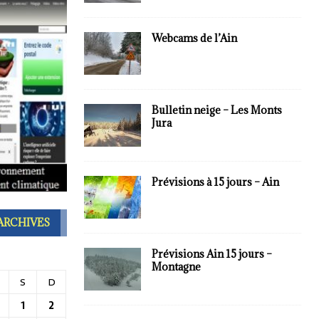
Webcams de l’Ain
Bulletin neige – Les Monts
Jura
Prévisions à 15 jours – Ain
ARCHIVES
Prévisions Ain 15 jours –
Montagne
S
D
1
2