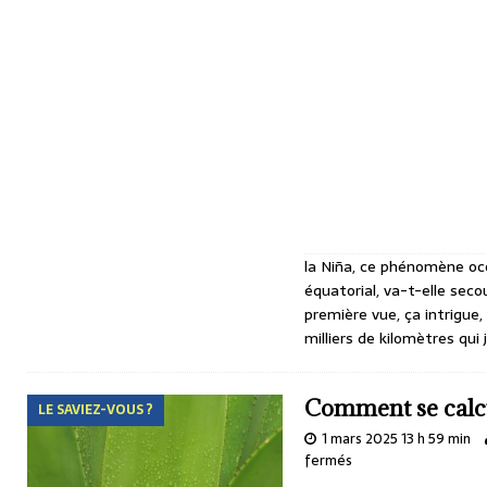
la Niña, ce phénomène océ
équatorial, va-t-elle sec
première vue, ça intrigue,
milliers de kilomètres qui
Comment se calcul
LE SAVIEZ-VOUS ?
1 mars 2025 13 h 59 min
fermés