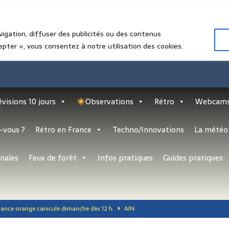
vigation, diffuser des publicités ou des contenus
epter », vous consentez à notre utilisation des cookies.
évisions 10 jours
Observations
Rétro
Webcam
-vous ?
Rétro en France
Techno/Innovations
La météo 
nales
Feux de forêt
Infos pratiques
Guides pratiques
gilance orange canicule dimanche dès 12 h.
AIN
lo-les-Bains : l’été grandeur nature entre mer du Nord, patrimoine