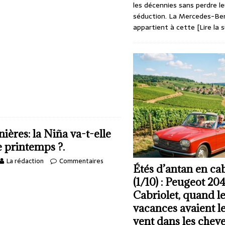
les décennies sans perdre le
séduction. La Mercedes-Be
appartient à cette
[Lire la 
ières: la Niña va-t-elle
e printemps ?.
La rédaction
Commentaires
Étés d’antan en cab
(1/10) : Peugeot 20
Cabriolet, quand l
vacances avaient l
vent dans les chev