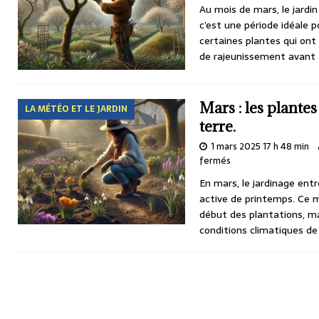
Au mois de mars, le jardin 
[ 8 août 2026 18 h 41 min ]
Saint-Dominique, le
c’est une période idéale 
LE SAVIEZ-VOUS ?
certaines plantes qui ont
de rajeunissement avant
Mars : les plante
LA MÉTÉO ET LE JARDIN
terre.
1 mars 2025 17 h 48 min
fermés
En mars, le jardinage en
active de printemps. Ce m
début des plantations, ma
conditions climatiques de