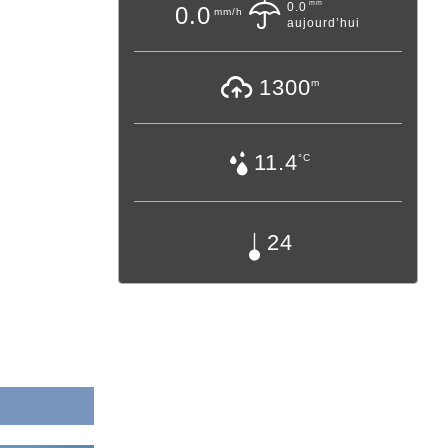
mm
0.0
0.0
mm/h
aujourd’hui
1300
m
11.4
°C
24