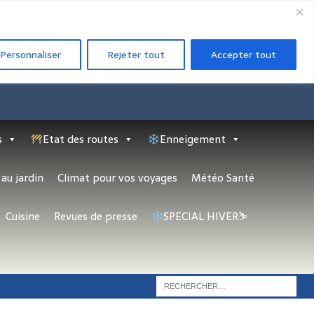
Personnaliser
Rejeter tout
Accepter tout
s
Etat des routes
Enneigement
au jardin
Climat pour vos voyages
Météo Santé
Cuisine
Revues de presse
SPECIAL HIVER⛷