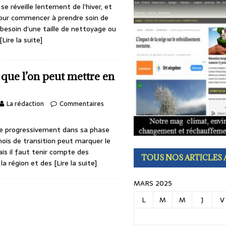
se réveille lentement de l’hiver, et
 8 août : 15 dictons qui racontent l’été, la chaleur, le vent et les récoltes
pour commencer à prendre soin de
 besoin d’une taille de nettoyage ou
[Lire la suite]
s que l’on peut mettre en
La rédaction
Commentaires
tre progressivement dans sa phase
ois de transition peut marquer le
is il faut tenir compte des
TOUS NOS ARTICLES 
 la région et des
[Lire la suite]
MARS 2025
L
M
M
J
V