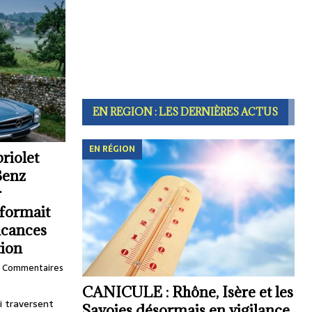
EN REGION : LES DERNIÈRES ACTUS
EN RÉGION
riolet
Benz
r
sformait
acances
tion
Commentaires
CANICULE : Rhône, Isère et les
i traversent
Savoies désormais en vigilance