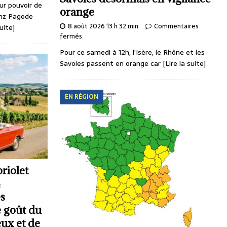
ur pouvoir de
orange
nz Pagode
8 août 2026 13 h 32 min
Commentaires
suite]
fermés
Pour ce samedi à 12h, l’Isère, le Rhône et les
Savoies passent en orange car
[Lire la suite]
EN RÉGION
riolet
4
es
e goût du
eux et de