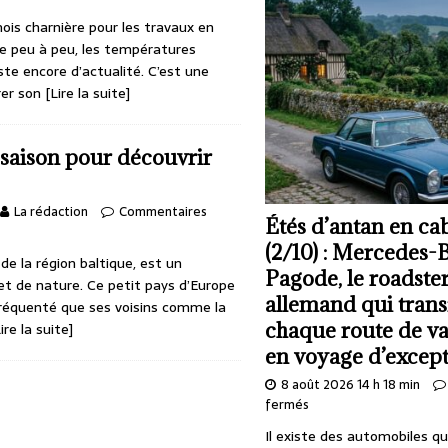
is charnière pour les travaux en
gne peu à peu, les températures
ste encore d’actualité. C’est une
rer son
[Lire la suite]
 saison pour découvrir
La rédaction
Commentaires
Étés d’antan en cab
(2/10) : Mercedes-
de la région baltique, est un
Pagode, le roadste
 et de nature. Ce petit pays d’Europe
allemand qui tran
réquenté que ses voisins comme la
chaque route de v
ire la suite]
en voyage d’excep
8 août 2026 14 h 18 min
fermés
Il existe des automobiles qu