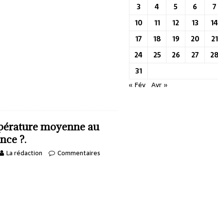
3
4
5
6
7
10
11
12
13
1
17
18
19
20
21
24
25
26
27
2
31
« Fév
Avr »
mpérature moyenne au
nce ?.
La rédaction
Commentaires