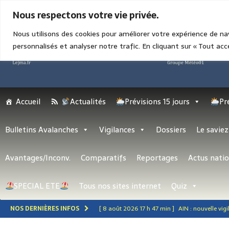
9 AOÛT 2026 9 H 07 MIN
Nous respectons votre vie privée.
Nous utilisons des cookies pour améliorer votre expérience de na
personnalisés et analyser notre trafic. En cliquant sur « Tout acc
Accueil
Actualités
Prévisions 15 jours
Pr
Bulletins Avalanches
Vigilances
Dossiers
Le saviez
Avantages/Inconv.
Comparatifs
Reportages
Actus natio
SPECIAL ETE
Tous nos sites internet
Quiz
NOS DERNIÈRES INFOS
[ 8 août 2026 17 h 47 min ]
AIN : nouvelle vi
[ 8 août 2026 15 h 25 min ]
Dunkerque et Ma