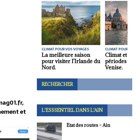
CLIMAT POUR VOS VOYAGES
CLIMAT POUR VOS V
La meilleure saison
Climat et meil
pour visiter l’Irlande du
périodes pour 
Nord.
Venise.
RECHERCHER
ag01.fr,
nement et
L’ESSSENTIEL DANS L’AIN
Etat des routes – Ain