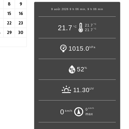
8
9
9 août 2026 9 h 06 min, 9 h 06 min
4
15
16
22
23
°C
21.7
21.7
°C
°C
21.7
8
29
30
1015.0
hPa
52
%
11.30
UV
km/h
0
0
km/h
max