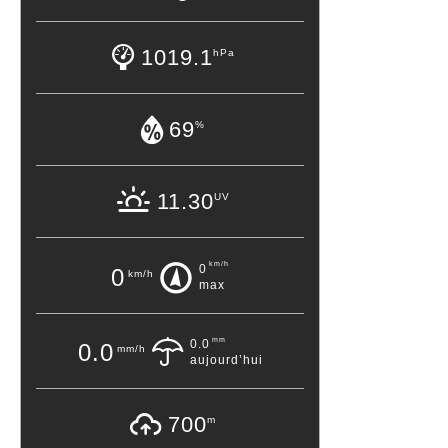
1019.1
hPa
69
%
11.30
UV
km/h
0
0
km/h
max
mm
0.0
0.0
mm/h
aujourd’hui
700
m