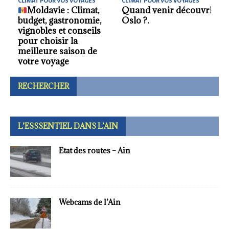
CLIMAT POUR VOS VOYAGES
CLIMAT POUR VOS VOYAGES
vrir
La meilleure saison
Quand se rendre en
pour voyager au
Malaisie ?.
Congo.
RECHERCHER
L’ESSSENTIEL DANS L’AIN
Etat des routes – Ain
Webcams de l’Ain