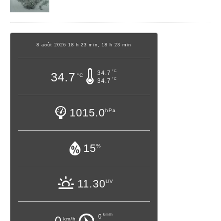
8 août 2026 18 h 23 min, 18 h 23 min
°C
34.7
34.7
°C
°C
34.7
1015.0
hPa
15
%
11.30
UV
km/h
0
0
km/h