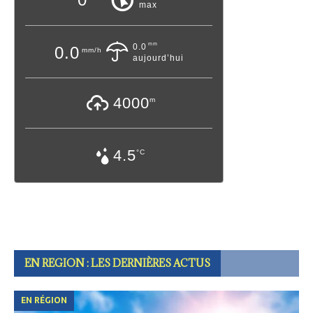
max
mm
0.0
0.0
mm/h
aujourd’hui
4000
m
4.5
°C
EN REGION : LES DERNIÈRES ACTUS
EN RÉGION