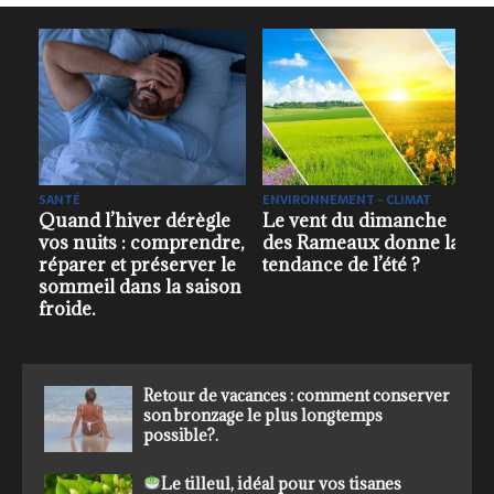
IMAT
LE SAVIEZ-VOUS ?
ENVIRONNEMENT - CLIMAT
anche
L’automne, c’est aussi
Muguet: sa floraison 
nne la
la saison de la
plus en plus impactée
 ?
propagation du virus
par le changement
de la fatigue.
climatique ?.
Retour de vacances : comment conserver
son bronzage le plus longtemps
possible?.
Le tilleul, idéal pour vos tisanes