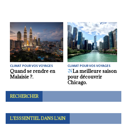
ES
CLIMAT POUR VOS VOYAGES
CLIMAT POUR VOS VOYAGES
ison
Où partir chercher
La meilleure saison
soleil et douceur en
pour découvrir
février ?.
Helsinki.
RECHERCHER
L’ESSSENTIEL DANS L’AIN