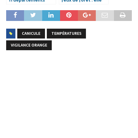
restent en vigilance
n’interdit pas
orange ce jeudi
toujours l’accès aux
après-midi.
massifs.
CANICULE
TEMPÉRATURES
VIGILANCE ORANGE