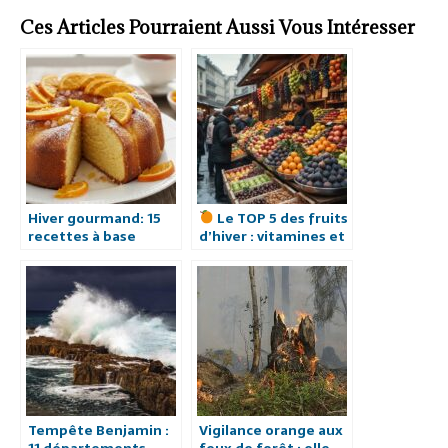
Ces Articles Pourraient Aussi Vous Intéresser
Hiver gourmand: 15
Le TOP 5 des fruits
recettes à base
d’hiver : vitamines et
d’oranges
gourmandise sous le
froid
Tempête Benjamin :
Vigilance orange aux
11 départements
feux de forêt : elle