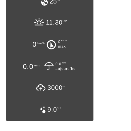
25
11.30
UV
km/h
0
0
km/h
max
mm
0.0
0.0
mm/h
aujourd’hui
3000
m
9.0
°C