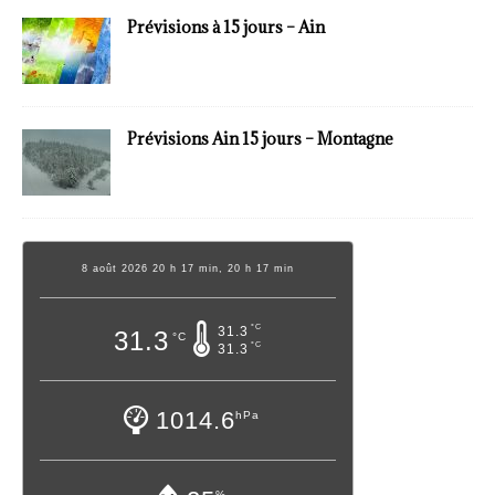
Prévisions à 15 jours – Ain
Prévisions Ain 15 jours – Montagne
8 août 2026 20 h 17 min, 20 h 17 min
°C
31.3
31.3
°C
°C
31.3
1014.6
hPa
%