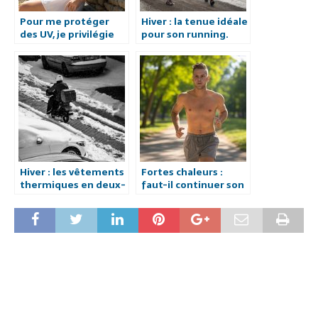
Pour me protéger
Hiver : la tenue idéale
des UV, je privilégie
pour son running.
des vêtements
sombres !
Hiver : les vêtements
Fortes chaleurs :
thermiques en deux-
faut-il continuer son
roues.
running ?.