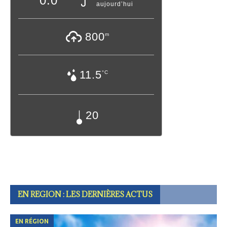
0.0
aujourd’hui
800
m
11.5
°C
20
EN REGION : LES DERNIÈRES ACTUS
EN RÉGION