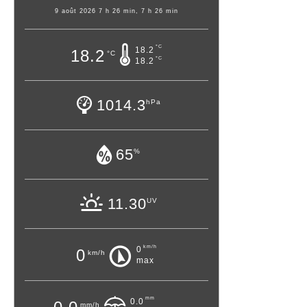
9 août 2026 7 h 26 min, 7 h 26 min
°C
18.2
18.2
°C
°C
18.2
1014.3
hPa
65
%
11.30
UV
km/h
0
0
km/h
max
mm
0.0
mm/h