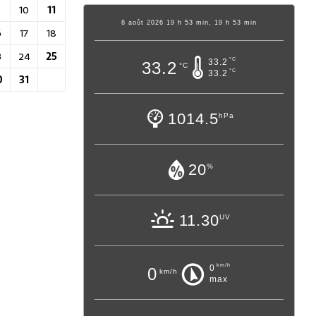
10
11
8 août 2026 19 h 53 min, 19 h 53 min
6
17
18
3
24
25
°C
33.2
33.2
°C
°C
33.2
0
31
1014.5
hPa
20
%
11.30
UV
km/h
0
0
km/h
max