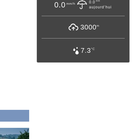
mm
0.0
0.0
mm/h
aujourd’hui
3000
m
7.3
°C