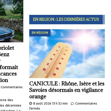
EN REGION : LES DERNIÈRES ACTUS
EN RÉGION
riolet
Benz
r
sformait
acances
tion
CANICULE : Rhône, Isère et les
Commentaires
Savoies désormais en vigilance
orange
iste des
8 août 2026 13 h 32 min
Commentaires
les décennies
fermés
séduction. La