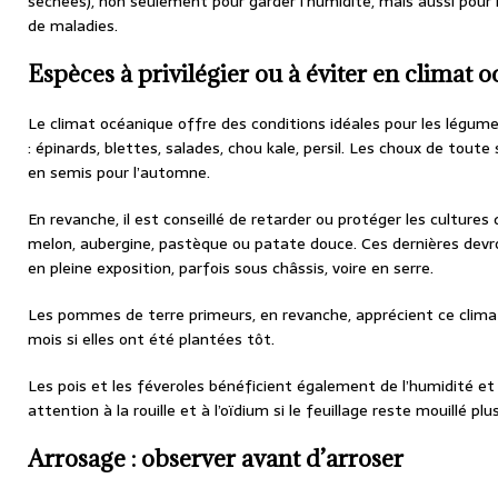
séchées), non seulement pour garder l’humidité, mais aussi pour 
de maladies.
Espèces à privilégier ou à éviter en climat 
Le climat océanique offre des conditions idéales pour les légumes
: épinards, blettes, salades, chou kale, persil. Les choux de tout
en semis pour l’automne.
En revanche, il est conseillé de retarder ou protéger les culture
melon, aubergine, pastèque ou patate douce. Ces dernières devr
en pleine exposition, parfois sous châssis, voire en serre.
Les pommes de terre primeurs, en revanche, apprécient ce climat
mois si elles ont été plantées tôt.
Les pois et les féveroles bénéficient également de l’humidité 
attention à la rouille et à l’oïdium si le feuillage reste mouillé plu
Arrosage : observer avant d’arroser