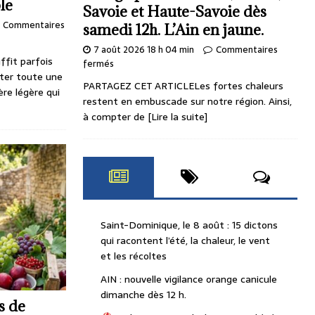
le
Savoie et Haute-Savoie dès
Commentaires
samedi 12h. L’Ain en jaune.
7 août 2026 18 h 04 min
Commentaires
fit parfois
fermés
nter toute une
PARTAGEZ CET ARTICLELes fortes chaleurs
ère légère qui
restent en embuscade sur notre région. Ainsi,
à compter de
[Lire la suite]
Saint-Dominique, le 8 août : 15 dictons
qui racontent l’été, la chaleur, le vent
et les récoltes
AIN : nouvelle vigilance orange canicule
dimanche dès 12 h.
ts de