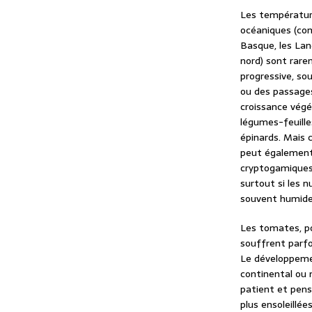
Les température
océaniques (com
Basque, les Lan
nord) sont rare
progressive, so
ou des passages
croissance vég
légumes-feuille
épinards. Mais
peut également 
cryptogamiques,
surtout si les n
souvent humide
Les tomates, po
souffrent parfo
Le développemen
continental ou 
patient et pense
plus ensoleillées