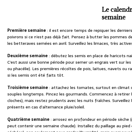
Le calendr
semaine
Première semaine
: il est encore temps de repiquer les dernie
poivrons si ce n’est pas déjà fait. Pensez à butter les pommes de 
les betteraves semées en avril. Surveillez les limaces, très active
Deuxième semaine
: débutez les semis en place de haricots nai
C’est aussi une bonne période pour semer un engrais vert sur le
ou phacélie). Les premières récoltes de pois, laitues, navets ou
si les semis ont été faits tôt.
Troisième semaine
: attachez les tomates, surtout en climat 
souples longtemps. Pincez les gourmands. Commencez à retirer les
cloches), mais restez prudents avec les nuits fraîches. Surveillez
présents en cas d’alternance pluie/soleil.
Quatrième semaine
: arrosez en profondeur en période sèche 
peut contenir une semaine chaude). Installez du paillage au pied 