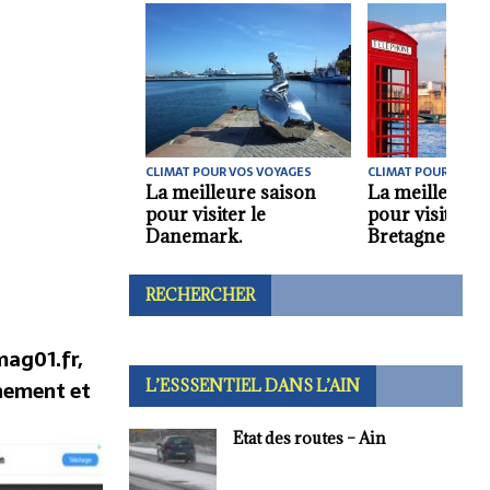
CLIMAT POUR VOS VOYAGES
CLIMAT POUR VOS V
La meilleure saison
La meilleure 
pour visiter le
pour visiter l
Danemark.
Bretagne.
RECHERCHER
ag01.fr,
nement et
L’ESSSENTIEL DANS L’AIN
Etat des routes – Ain