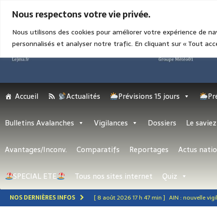
8 AOÛT 2026 19 H 54 MIN
Nous respectons votre vie privée.
Nous utilisons des cookies pour améliorer votre expérience de na
personnalisés et analyser notre trafic. En cliquant sur « Tout acc
Accueil
Actualités
Prévisions 15 jours
Pr
Bulletins Avalanches
Vigilances
Dossiers
Le saviez
Avantages/Inconv.
Comparatifs
Reportages
Actus natio
SPECIAL ETE
Tous nos sites internet
Quiz
NOS DERNIÈRES INFOS
[ 8 août 2026 17 h 47 min ]
AIN : nouvelle vi
[ 8 août 2026 15 h 25 min ]
Dunkerque et Ma