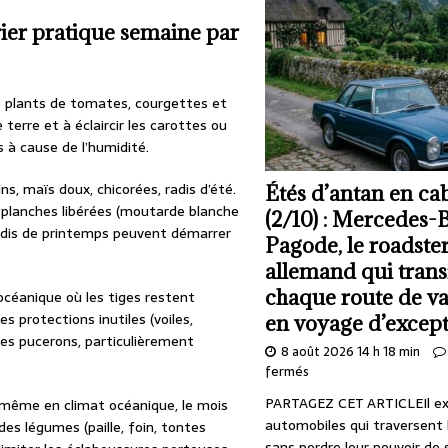
ier pratique semaine par
rs plants de tomates, courgettes et
terre et à éclaircir les carottes ou
s à cause de l’humidité.
ns, maïs doux, chicorées, radis d’été.
Étés d’antan en cab
s planches libérées (moutarde blanche
(2/10) : Mercedes-
 radis de printemps peuvent démarrer
Pagode, le roadste
allemand qui tran
chaque route de v
océanique où les tiges restent
 protections inutiles (voiles,
en voyage d’excep
 les pucerons, particulièrement
8 août 2026 14 h 18 min
fermés
PARTAGEZ CET ARTICLEIl ex
(même en climat océanique, le mois
automobiles qui traversent 
des légumes (paille, foin, tontes
sans perdre leur pouvoir de 