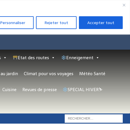
Personnaliser
Rejeter tout
Accepter tout
s
Etat des routes
Enneigement
au jardin
Climat pour vos voyages
Météo Santé
Cuisine
Revues de presse
SPECIAL HIVER⛷