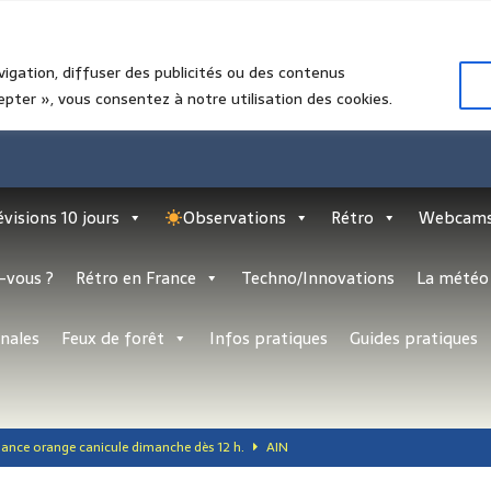
vigation, diffuser des publicités ou des contenus
epter », vous consentez à notre utilisation des cookies.
évisions 10 jours
Observations
Rétro
Webcam
-vous ?
Rétro en France
Techno/Innovations
La météo 
nales
Feux de forêt
Infos pratiques
Guides pratiques
gilance orange canicule dimanche dès 12 h.
AIN
lo-les-Bains : l’été grandeur nature entre mer du Nord, patrimoine