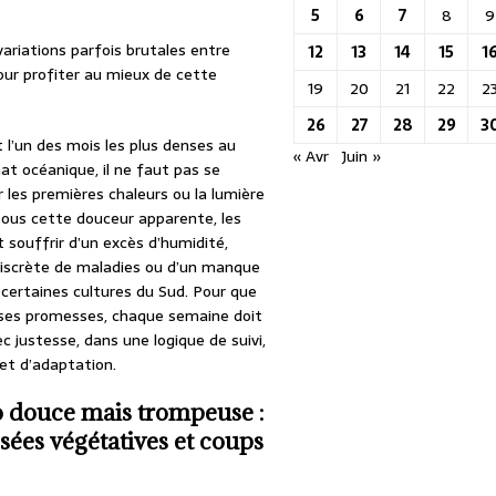
5
6
7
8
9
ariations parfois brutales entre
12
13
14
15
1
our profiter au mieux de cette
19
20
21
22
2
26
27
28
29
3
t l’un des mois les plus denses au
« Avr
Juin »
at océanique, il ne faut pas se
ar les premières chaleurs ou la lumière
 sous cette douceur apparente, les
 souffrir d’un excès d’humidité,
discrète de maladies ou d’un manque
 certaines cultures du Sud. Pour que
 ses promesses, chaque semaine doit
c justesse, dans une logique de suivi,
 et d’adaptation.
 douce mais trompeuse :
sées végétatives et coups