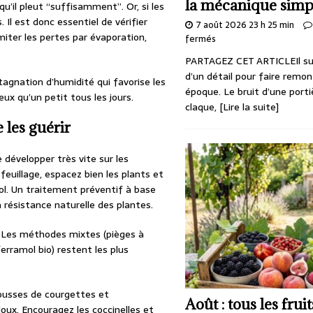
la mécanique simp
u’il pleut “suffisamment”. Or, si les
. Il est donc essentiel de vérifier
7 août 2026 23 h 25 min
imiter les pertes par évaporation,
fermés
PARTAGEZ CET ARTICLEIl suf
d’un détail pour faire remo
stagnation d’humidité qui favorise les
époque. Le bruit d’une porti
x qu’un petit tous les jours.
claque,
[Lire la suite]
 les guérir
 développer très vite sur les
feuillage, espacez bien les plants et
sol. Un traitement préventif à base
 résistance naturelle des plantes.
e. Les méthodes mixtes (pièges à
ferramol bio) restent les plus
pousses de courgettes et
Août : tous les frui
oux. Encouragez les coccinelles et