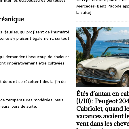
limiter les éclaboussures porteuses
Mercedes-Benz Pagode app
la suite]
océanique
-feuilles, qui profitent de l’humidité
e sorte s’y plaisent également, surtout
s qui demandent beaucoup de chaleur :
ont impérativement être cultivées
 doux et se récoltent dès la fin du
Étés d’antan en cab
et de températures modérées. Mais
(1/10) : Peugeot 20
sieurs jours de suite.
Cabriolet, quand l
vacances avaient l
vent dans les chev