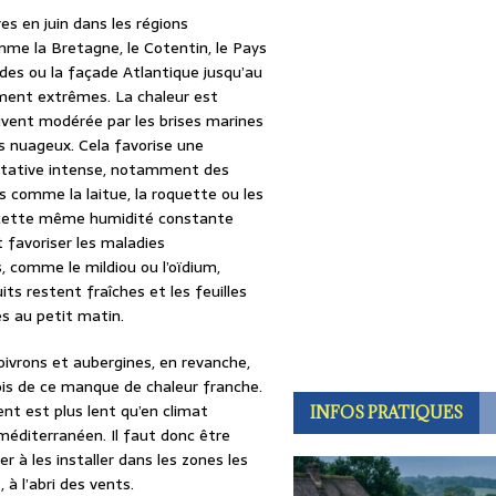
s en juin dans les régions
me la Bretagne, le Cotentin, le Pays
des ou la façade Atlantique jusqu’au
ment extrêmes. La chaleur est
uvent modérée par les brises marines
 nuageux. Cela favorise une
étative intense, notamment des
s comme la laitue, la roquette ou les
 cette même humidité constante
favoriser les maladies
 comme le mildiou ou l’oïdium,
uits restent fraîches et les feuilles
s au petit matin.
ivrons et aubergines, en revanche,
is de ce manque de chaleur franche.
t est plus lent qu’en climat
INFOS PRATIQUES
méditerranéen. Il faut donc être
r à les installer dans les zones les
, à l’abri des vents.