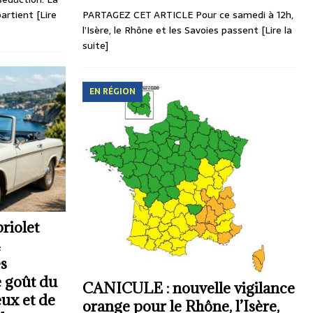
PARTAGEZ CET ARTICLE Pour ce samedi à 12h,
artient
[Lire
l’Isère, le Rhône et les Savoies passent
[Lire la
suite]
EN RÉGION
riolet
4
es
e goût du
CANICULE : nouvelle vigilance
eux et de
orange pour le Rhône, l’Isère,