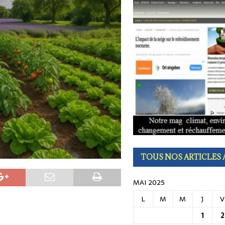
 8 août : 15 dictons qui racontent l’été, la chaleur, le vent et les récoltes
TOUS NOS ARTICLES 
MAI 2025
L
M
M
J
V
1
2