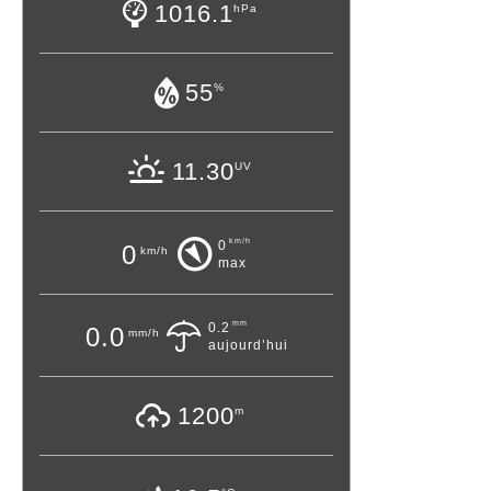
1016.1
hPa
55
%
11.30
UV
km/h
0
0
km/h
max
mm
0.2
0.0
mm/h
aujourd’hui
1200
m