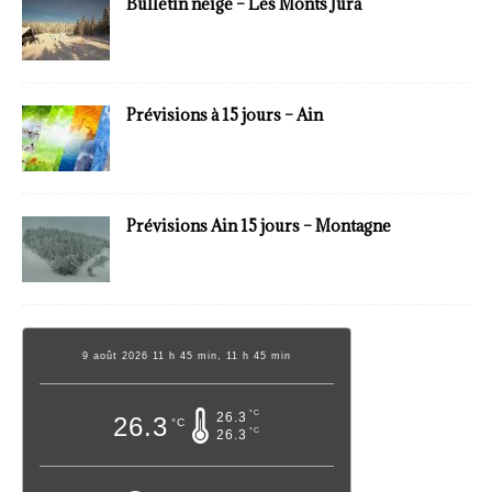
Bulletin neige – Les Monts Jura
Prévisions à 15 jours – Ain
Prévisions Ain 15 jours – Montagne
9 août 2026 11 h 45 min, 11 h 45 min
°C
26.3
26.3
°C
°C
26.3