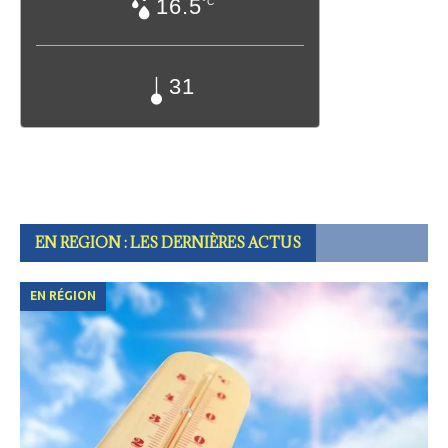
16.5
°C
31
EN REGION : LES DERNIÈRES ACTUS
EN RÉGION