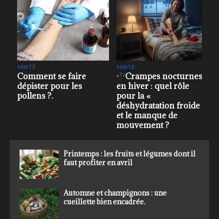
SANTÉ
ENVIRONNEMENT - CLIMAT
cturnes
Vitamines en hiver :
Micro climat : ces vi
 rôle
démêler le vrai du
où il fait bon vivre 
marketing, comprendre
France.
 froide »
le corps, résister aux
de
raccourcis
Printemps : les fruits et légumes dont il
faut profiter en avril
Automne et champignons : une
cueillette bien encadrée.