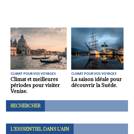
AGES
CLIMAT POUR VOS VOYAGES
CLIMAT POUR VOS VOYAGES
e pour
La meilleure saison
La meilleure saison
ède.
pour partir découvrir
pour visiter le
la Bolivie.
Danemark.
RECHERCHER
L’ESSSENTIEL DANS L’AIN