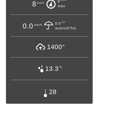
km/h
8
8
km/h
max
mm
0.0
0.0
mm/h
aujourd’hui
1400
m
13.3
°C
28