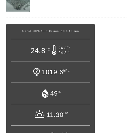
6 août 2026 10 h 15 min, 10 h 15 min
°C
24.8
24.8
°C
°C
24.8
1019.6
hPa
49
%
11.30
UV