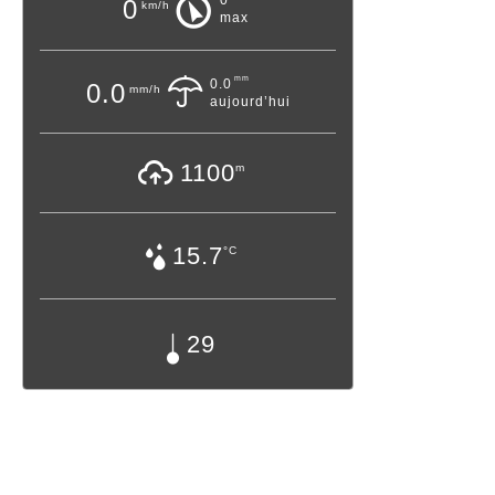
0
0
km/h
max
mm
0.0
0.0
mm/h
aujourd’hui
1100
m
15.7
°C
29