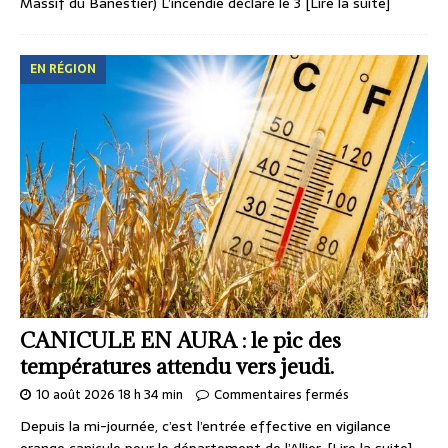
Massif du Banestier) L’incendie déclaré le 3
[Lire la suite]
EN RÉGION
CANICULE EN AURA : le pic des
températures attendu vers jeudi.
10 août 2026 18 h 34 min
Commentaires fermés
Depuis la mi-journée, c’est l’entrée effective en vigilance
orange canicule pour le département de l’Allier.
[Lire la suite]