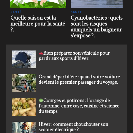
ENVIRONNEMENT - CLIMAT
ENVIRONNEMENT - CLIMA
s : quels
2025 : les grands
Pourquoi fait-il pl
es
évènements
froid dans le mon
baigneur
climatiques dans le
après l’éruption d’
monde.
volcan ?.
Bien préparer son véhicule pour
partir aux sports d’hiver.
Grand départ d’été : quand votre voiture
devient le premier passager du voyage.
Courges et potirons : l’orange de
l’automne, entre cave, cuisine et science
du temps
Hiver : comment chouchouter son
scooter électrique ?.