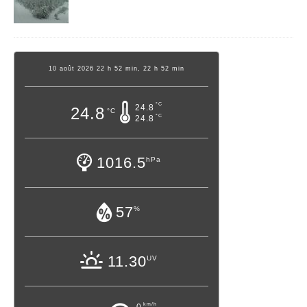
10 août 2026 22 h 52 min, 22 h 52 min
°C
24.8
24.8
°C
°C
24.8
1016.5
hPa
57
%
11.30
UV
km/h