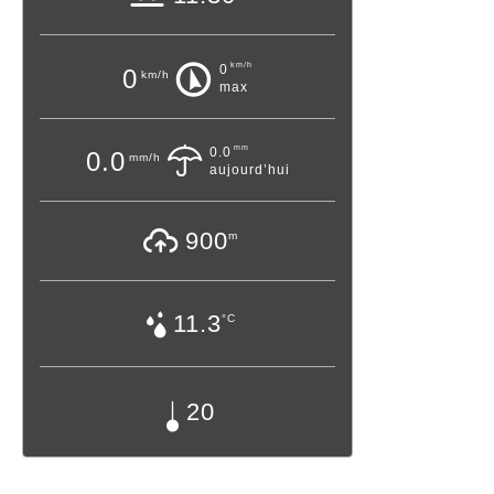
km/h
0
0
km/h
max
mm
0.0
0.0
mm/h
aujourd’hui
900
m
11.3
°C
20