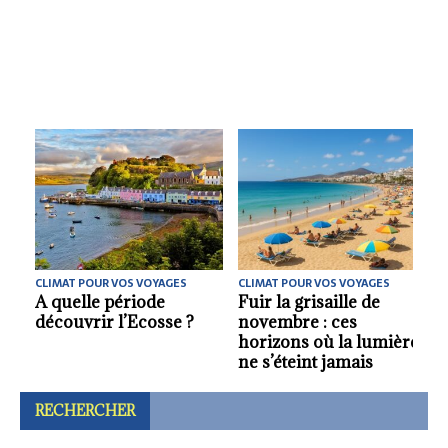
CLIMAT POUR VOS VOYAGES
CLIMAT POUR VOS VOYAGES
La meilleure saison
Malte : quelle est la
pour se rendre au
meilleure saison pour
ère
Pérou.
découvrir l’archipel ?
RECHERCHER