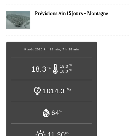
Prévisions Ain 15 jours – Montagne
9 août 2026 7 h 28 min, 7 h 28 min
°C
18.3
18.3
°C
°C
18.3
1014.3
hPa
64
%
11.30
UV