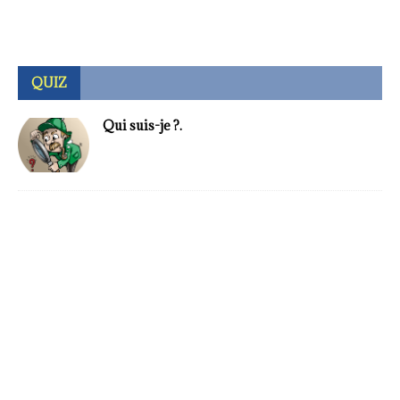
QUIZ
Qui suis-je ?.