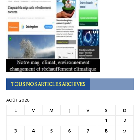
TOUS NOS ARTICLES ARCHIVES
AOÛT 2026
L
M
M
J
V
S
D
1
2
3
4
5
6
7
8
9