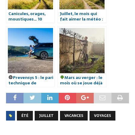
Canicules, orages,
Juillet, le mois qui
moustiques… 10
fait aimer la météo :
excellentes raisons
10 excellentes
de détester le mois
raisons de savourer
de juillet.
le cœur de l’été
Prevensys 5 : le pari
Mars au verger : le
technique de
mois où se joue déjà
Norauto pour un
votre récolte d’été.
pneu été durable, sûr
et pensé pour les
voitures modernes
ÉTÉ
JUILLET
VACANCES
VOYAGES