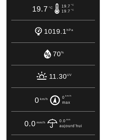
°C
19.7
19.7
°C
°C
19.7
1019.1
hPa
70
%
11.30
UV
km/h
0
0
km/h
max
mm
0.0
0.0
mm/h
aujourd’hui