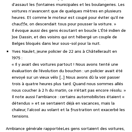
d’assaut les fontaines municipales et les boulangeries. Les
voitures n’avancent que de quelques mètres en plusieurs
heures. Et comme le moteur est coupé pour éviter qu’il ne
chauffe, on descendait tous pour pousser la voiture. »
Il évoque aussi des gens écoutant en boucle
L’Été indien
de
Joe Dassin, et des voisins qui ont hébergé un couple de
Belges bloqués dans leur sous-sol pour la nuit.
Yves Naulet
, jeune policier de 22 ans à Châtellerault en
1975 :
« Il y avait des voitures partout ! Nous avons tenté une
évaluation de l’évolution du bouchon : un policier avait été
envoyé sur un vieux vélo […] Nous avons dû la voir passer
trois à quatre heures plus tard. Quand nous sommes allés
nous coucher à 2 h du matin, ce n’était pas encore résolu. »
Il note aussi l’ambiance : certains automobilistes étaient «
détendus » et se sentaient déjà en vacances, mais la
chaleur, l’alcool au volant et la frustration ont exacerbé les
tensions.
Ambiance générale rapportée
Les gens sortaient des voitures,