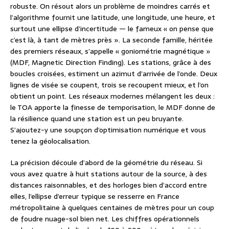
robuste. On résout alors un problème de moindres carrés et
l’algorithme fournit une latitude, une longitude, une heure, et
surtout une ellipse d’incertitude — le fameux « on pense que
c’est là, à tant de mètres près ». La seconde famille, héritée
des premiers réseaux, s’appelle « goniométrie magnétique »
(MDF, Magnetic Direction Finding). Les stations, grâce à des
boucles croisées, estiment un azimut d’arrivée de l’onde. Deux
lignes de visée se coupent, trois se recoupent mieux, et l’on
obtient un point. Les réseaux modernes mélangent les deux :
le TOA apporte la finesse de temporisation, le MDF donne de
la résilience quand une station est un peu bruyante.
S’ajoutez-y une soupçon d’optimisation numérique et vous
tenez la géolocalisation.
La précision découle d’abord de la géométrie du réseau. Si
vous avez quatre à huit stations autour de la source, à des
distances raisonnables, et des horloges bien d’accord entre
elles, l’ellipse d’erreur typique se resserre en France
métropolitaine à quelques centaines de mètres pour un coup
de foudre nuage-sol bien net. Les chiffres opérationnels