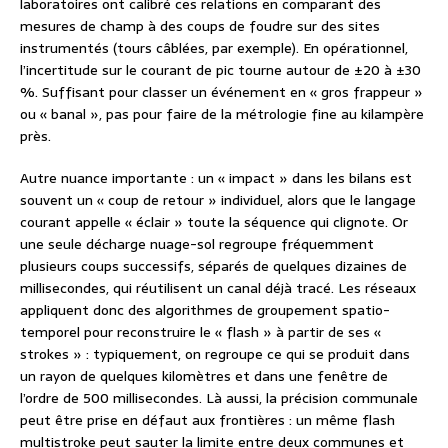
laboratoires ont calibré ces relations en comparant des
mesures de champ à des coups de foudre sur des sites
instrumentés (tours câblées, par exemple). En opérationnel,
l’incertitude sur le courant de pic tourne autour de ±20 à ±30
%. Suffisant pour classer un événement en « gros frappeur »
ou « banal », pas pour faire de la métrologie fine au kilampère
près.
Autre nuance importante : un « impact » dans les bilans est
souvent un « coup de retour » individuel, alors que le langage
courant appelle « éclair » toute la séquence qui clignote. Or
une seule décharge nuage-sol regroupe fréquemment
plusieurs coups successifs, séparés de quelques dizaines de
millisecondes, qui réutilisent un canal déjà tracé. Les réseaux
appliquent donc des algorithmes de groupement spatio-
temporel pour reconstruire le « flash » à partir de ses «
strokes » : typiquement, on regroupe ce qui se produit dans
un rayon de quelques kilomètres et dans une fenêtre de
l’ordre de 500 millisecondes. Là aussi, la précision communale
peut être prise en défaut aux frontières : un même flash
multistroke peut sauter la limite entre deux communes et