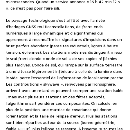
microsecondes. Quand un service annonce « 16 h 42 min 12 s
», ce n’est pas pour faire joli.
Le paysage technologique s’est affûté avec l’arrivée
d’horloges GNSS multiconstellations, de front-ends
numériques à large dynamique et d’algorithmes qui
apprennent à reconnaître les signatures d’impulsions dans un
bruit parfois abondant (parasites industriels, lignes à haute
tension, éoliennes). Les stations modernes distinguent mieux
le vrai front d’onde « onde de sol » de ses copies réfléchies
plus tardives. L’onde de sol, qui rampe sur la surface terrestre
à une vitesse légèrement inférieure à celle de la lumière dans
le vide, porte l’essentiel de l’information de localisation proche.
Les contributions « skywave », renvoyées par l’ionosphère,
arrivent avec un retard et peuvent tromper une station isolée
; mais avec plusieurs stations et des filtres adaptés,
l’algorithme sait pondérer ces composantes. On calcule, en
plus de la position, une matrice de covariance qui donne
l’orientation et la taille de l’ellipse d’erreur. Plus les stations
sont bien réparties autour de la source (bonne géométrie,
faible GDOP), plus l’ellipse se resserre. À l’inverse, si toutes les