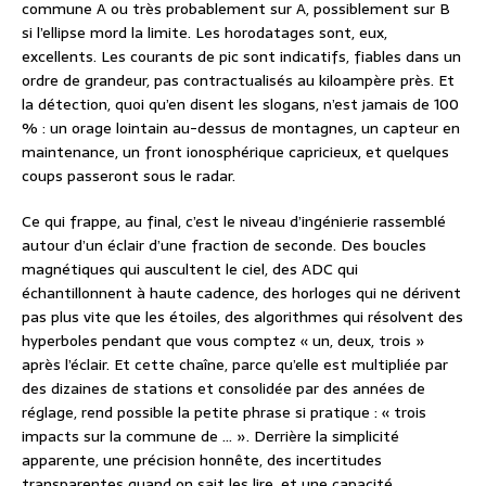
commune A ou très probablement sur A, possiblement sur B
si l’ellipse mord la limite. Les horodatages sont, eux,
excellents. Les courants de pic sont indicatifs, fiables dans un
ordre de grandeur, pas contractualisés au kiloampère près. Et
la détection, quoi qu’en disent les slogans, n’est jamais de 100
% : un orage lointain au-dessus de montagnes, un capteur en
maintenance, un front ionosphérique capricieux, et quelques
coups passeront sous le radar.
Ce qui frappe, au final, c’est le niveau d’ingénierie rassemblé
autour d’un éclair d’une fraction de seconde. Des boucles
magnétiques qui auscultent le ciel, des ADC qui
échantillonnent à haute cadence, des horloges qui ne dérivent
pas plus vite que les étoiles, des algorithmes qui résolvent des
hyperboles pendant que vous comptez « un, deux, trois »
après l’éclair. Et cette chaîne, parce qu’elle est multipliée par
des dizaines de stations et consolidée par des années de
réglage, rend possible la petite phrase si pratique : « trois
impacts sur la commune de … ». Derrière la simplicité
apparente, une précision honnête, des incertitudes
transparentes quand on sait les lire, et une capacité