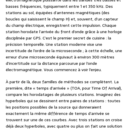
électromagnétique puissante dans les bandes très basses et
basses fréquences, typiquement entre 1 et 350 kHz. Des
stations au sol, équipées d’antennes magnétiques (des
boucles qui saisissent le champ H) et, souvent, d’un capteur
du champ électrique, enregistrent cette impulsion. Chaque
station horodate l’arrivée du front d’onde grâce à une horloge
disciplinée par GPS. C’est le premier secret de cuisine : la
précision temporelle. Une station moderne vise une
incertitude de l’ordre de la microseconde ; à cette échelle, une
erreur d’une microseconde équivaut à environ 300 mètres
d’incertitude sur la distance parcourue par l’onde
électromagnétique. Vous commencez à voir l’enjeu.
À partir de là, deux familles de méthodes se complètent. La
première, dite « temps d’arrivée » (TOA, pour Time Of Arrival),
compare les horodatages de plusieurs stations. Imaginez des
hyperboles qui se dessinent entre paires de stations : toutes
les positions possibles de la source qui donneraient
exactement la même différence de temps d’arrivée se
trouvent sur une de ces courbes. Avec trois stations on croise
déjà deux hyperboles, avec quatre ou plus on fait une solution