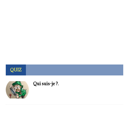
QUIZ
Qui suis-je ?.