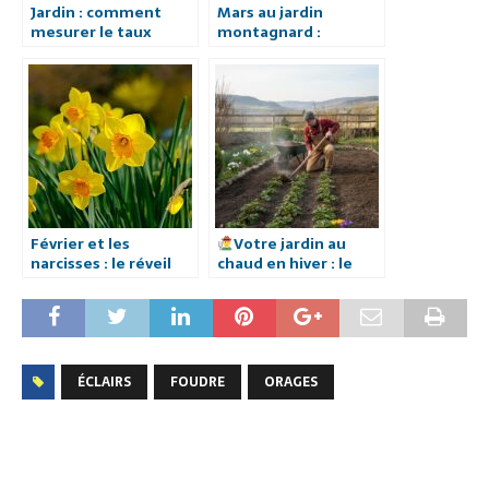
Jardin : comment
Mars au jardin
mesurer le taux
montagnard :
d’humidité de votre
balance des gestes à
sol.
faire et de ceux à
éviter pour franchir
l’hiver et amorcer la
saison.
Février et les
Votre jardin au
narcisses : le réveil
chaud en hiver : le
discret des soleils du
fumier de cheval, ami
jardin
du sol ou simple
légende ?
ÉCLAIRS
FOUDRE
ORAGES