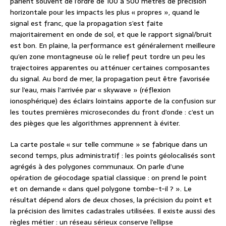
parlent souvent de l’ordre de 100 à 500 mètres de précision
horizontale pour les impacts les plus « propres », quand le
signal est franc, que la propagation s’est faite
majoritairement en onde de sol, et que le rapport signal/bruit
est bon. En plaine, la performance est généralement meilleure
qu’en zone montagneuse où le relief peut tordre un peu les
trajectoires apparentes ou atténuer certaines composantes
du signal. Au bord de mer, la propagation peut être favorisée
sur l’eau, mais l’arrivée par « skywave » (réflexion
ionosphérique) des éclairs lointains apporte de la confusion sur
les toutes premières microsecondes du front d’onde : c’est un
des pièges que les algorithmes apprennent à éviter.
La carte postale « sur telle commune » se fabrique dans un
second temps, plus administratif : les points géolocalisés sont
agrégés à des polygones communaux. On parle d’une
opération de géocodage spatial classique : on prend le point
et on demande « dans quel polygone tombe-t-il ? ». Le
résultat dépend alors de deux choses, la précision du point et
la précision des limites cadastrales utilisées. Il existe aussi des
règles métier : un réseau sérieux conserve l’ellipse