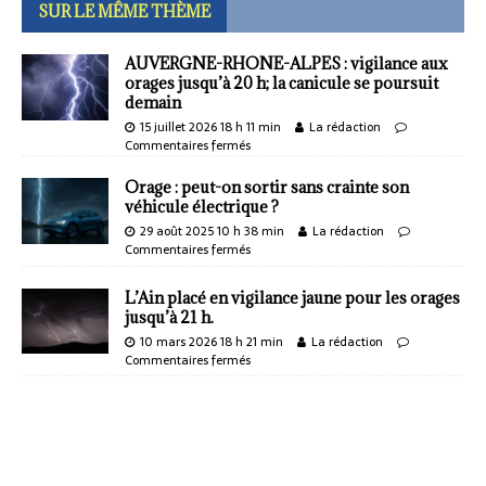
SUR LE MÊME THÈME
AUVERGNE-RHONE-ALPES : vigilance aux
orages jusqu’à 20 h; la canicule se poursuit
demain
15 juillet 2026 18 h 11 min
La rédaction
Commentaires fermés
Orage : peut-on sortir sans crainte son
véhicule électrique ?
29 août 2025 10 h 38 min
La rédaction
Commentaires fermés
L’Ain placé en vigilance jaune pour les orages
jusqu’à 21 h.
10 mars 2026 18 h 21 min
La rédaction
Commentaires fermés