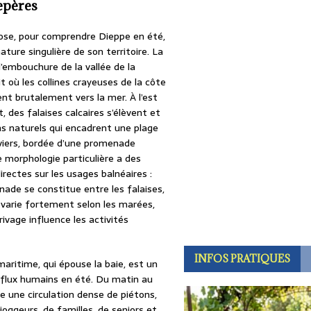
epères
ose, pour comprendre Dieppe en été,
 nature singulière de son territoire. La
à l’embouchure de la vallée de la
it où les collines crayeuses de la côte
nt brutalement vers la mer. À l’est
 des falaises calcaires s’élèvent et
ns naturels qui encadrent une plage
viers, bordée d’une promenade
 morphologie particulière a des
rectes sur les usages balnéaires :
nade se constitue entre les falaises,
r varie fortement selon les marées,
rivage influence les activités
INFOS PRATIQUES
ritime, qui épouse la baie, est un
s flux humains en été. Du matin au
ve une circulation dense de piétons,
 joggeurs, de familles, de seniors et