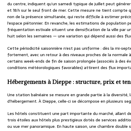
du centre, indiquent qu’un samedi typique de juillet peut génére
et 18 h sur le seul front de mer. Cette mesure ne tient compte 
non de la présence simultanée, qui reste difficile à estimer pré
l’espace piétonnier. En revanche, les estimations de population 
fréquentation estivale situent une densification de la ville par 
huit selon les semaines — une variation qui dépend aussi des flu
Cette périodicité saisonnière n’est pas uniforme : dès la mi‑sep
fortement, avec un retour à des niveaux proches de la normale à
certains week‑ends de fin de saison prolongée (associés à des é
conditions météorologiques favorables) attirent des flux import
Hébergements à Dieppe : structure, prix et te
Une station balnéaire se mesure en grande partie à la diversité, l
d’hébergement. À Dieppe, celle‑ci se décompose en plusieurs s
Les hôtels constituent une part importante du marché, allant d
trois étoiles aux hôtels plus prestigieux dotés de services additio
ou vue mer panoramique. En haute saison, une chambre double s