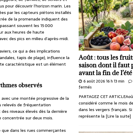
us pour découvrir l’horizon marin. Les
s par les capteurs piétons installés
trée de la promenade indiquent des
passant souvent les 15 000
ur aux heures de haute
vec des pics en milieu d’après‑midi.
aviers, ce qui a des implications
Août : tous les frui
andales, tapis de plage), influence la
tte caractéristique est un élément
saison dont il faut 
avant la fin de l’été
6 août 2026 16 h 13 min
rythmes observés
fermés
PARTAGEZ CET ARTICLEAoût
, avec une montée progressive de la
considéré comme le mois de
s relevés de fréquentation
dans les vergers français. S
des niveaux élevés dès la dernière
représente la
[Lire la suite]
le concentrée sur deux mois.
me que dans les rues commerçantes