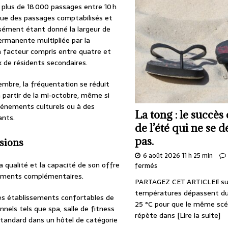
r plus de 18 000 passages entre 10 h
que des passages comptabilisés et
cisément étant donné la largeur de
permanente multipliée par la
un facteur compris entre quatre et
x de résidents secondaires.
tembre, la fréquentation se réduit
 partir de la mi‑octobre, même si
vénements culturels ou à des
La tong : le succès
ants.
de l’été qui ne se
pas.
nsions
6 août 2026 11 h 25 min
a qualité et la capacité de son offre
fermés
egments complémentaires.
PARTAGEZ CET ARTICLEIl suf
températures dépassent du
es établissements confortables de
25 °C pour que le même scé
nnels tels que spa, salle de fitness
répète dans
[Lire la suite]
tandard dans un hôtel de catégorie