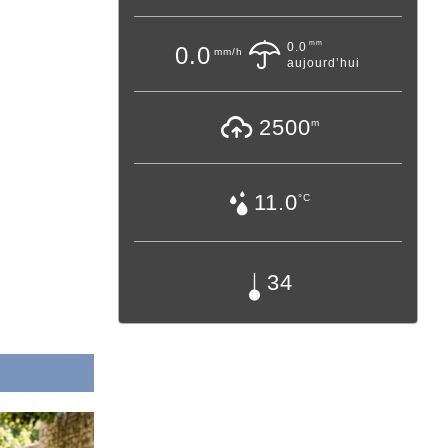
mm
0.0
0.0
mm/h
aujourd’hui
2500
m
11.0
°C
34