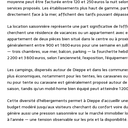
moyenne peut être facturée entre 120 et 250 euros la nuit selon la
services proposés. Les établissements plus haut de gamme, part
directement face à la mer, affichent des tarifs pouvant dépasser
La location saisonnière représente une part significative de l’of
cherchent une résidence de vacances ou un appartement avec e
appartement de deux pièces bien situé dans le centre ou à prox
généralement entre 900 et 1 800 euros pour une semaine en juill
— trois chambres, vue mer, balcon, parking — la fourchette heb
2 200 et 3 800 euros, selon l’ancienneté, l’exposition, l’équipemen
Les campings, dispersés autour de Dieppe et dans les communes 
plus économiques, notamment pour les tentes, les caravanes o
nu pour tente ou caravane est généralement proposé autour de 3
saison, tandis qu’un mobil‑home bien équipé peut atteindre 1 200
Cette diversité d’hébergements permet à Dieppe d’accueillir une c
budget modéré jusqu’aux visiteurs cherchant du confort voire du l
génère aussi une pression saisonnière sur le marché immobilier 
à l’année — une tension observable sur les prix et la disponibilité.