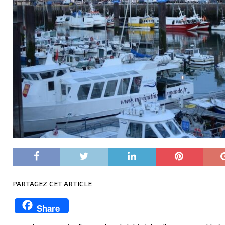
[ 5 août 2026 20 h 24 min ]
AIN : près de 350
[ 6 août 2026 16 h 13 min ]
Août : tous les frui
PARTAGEZ CET ARTICLE
Share