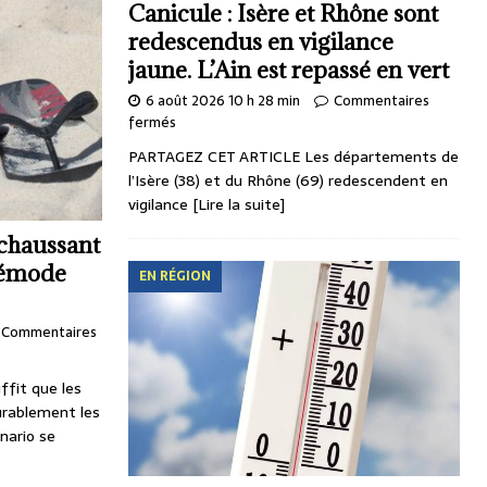
Canicule : Isère et Rhône sont
redescendus en vigilance
jaune. L’Ain est repassé en vert
6 août 2026 10 h 28 min
Commentaires
fermés
PARTAGEZ CET ARTICLE Les départements de
l’Isère (38) et du Rhône (69) redescendent en
vigilance
[Lire la suite]
 chaussant
 démode
EN RÉGION
Commentaires
fit que les
rablement les
nario se