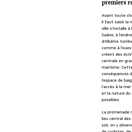
premiers r
Avant toute ch
il faut saisir la
ville s’installe 
Saâne, à l’endro
d’Albâtre tombe
comme à l’ouest,
créent des écri
centrale en gra
maritime. Cette
conséquences di
l’espace de baig
l’accès à la me
et la nature du 
possibles.
La promenade ma
lieu central de
soir, on y obser
de cyclistes, de