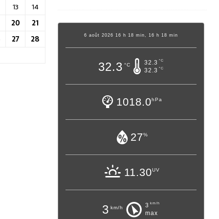
13
14
20
21
6 août 2026 16 h 18 min, 16 h 18 min
6
27
28
°C
32.3
32.3
°C
°C
32.3
1018.0
hPa
27
%
11.30
UV
km/h
3
3
km/h
max