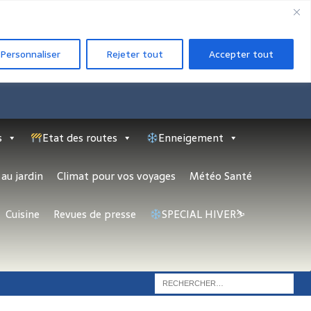
Personnaliser
Rejeter tout
Accepter tout
s
Etat des routes
Enneigement
au jardin
Climat pour vos voyages
Météo Santé
Cuisine
Revues de presse
SPECIAL HIVER⛷