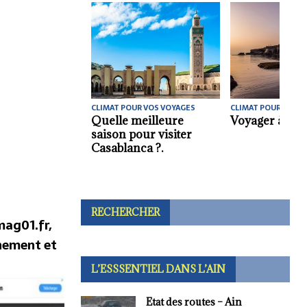
CLIMAT POUR VOS VOYAGES
CLIMAT POUR VOS V
Quelle meilleure
Voyager à Chy
saison pour visiter
Casablanca ?.
RECHERCHER
ag01.fr,
nement et
L’ESSSENTIEL DANS L’AIN
Etat des routes – Ain