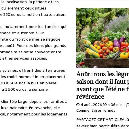
 localisation, la période et les
iculièrement ceux situés
 350 euros la nuit en haute saison.
fre, notamment pour les familles qui
space et autonomie. Un
imité du front de mer se négocie
et‑août. Pour des biens plus grands
domadaire se situe souvent entre
t et les services associés.
voisines, offrent des alternatives
Août : tous les lég
u les mobil‑homes. Un emplacement
saison dont il faut 
0 à 60 euros la nuit en pleine
avant que l’été ne t
 à 2 500 euros la semaine.
révérence
lientèle large, depuis les familles à
4 août 2026 10 h 06 min
uxe balnéaire. En revanche, elle
Commentaires fermés
local, notamment pour les logements
PARTAGEZ CET ARTICLEAoû
saveur bien particulière dans