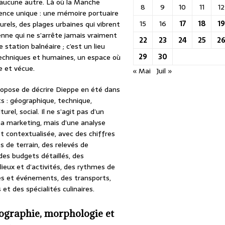
 à aucune autre. Là où la Manche
8
9
10
11
12
ésence unique : une mémoire portuaire
15
16
17
18
19
rels, des plages urbaines qui vibrent
nne qui ne s’arrête jamais vraiment
22
23
24
25
2
station balnéaire ; c’est un lieu
29
30
 techniques et humaines, un espace où
e et vécue.
« Mai
Juil »
ropose de décrire Dieppe en été dans
s : géographique, technique,
urel, social. Il ne s’agit pas d’un
a marketing, mais d’une analyse
et contextualisée, avec des chiffres
s de terrain, des relevés de
des budgets détaillés, des
lieux et d’activités, des rythmes de
es et événements, des transports,
et des spécialités culinaires.
éographie, morphologie et