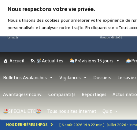
6 AOÛT 2026 16 H 20 MIN
Nous respectons votre vie privée.
Nous utilisons des cookies pour améliorer votre expérience de na
personnalisés et analyser notre trafic. En cliquant sur « Tout acc
Accueil
Actualités
Prévisions 15 jours
Pr
Bulletins Avalanches
Vigilances
Dossiers
Le saviez
Avantages/Inconv.
Comparatifs
Reportages
Actus natio
SPECIAL ETE
Tous nos sites internet
Quiz
NOS DERNIÈRES INFOS
[ 6 août 2026 14 h 22 min ]
Juillet 2026 : le m
climatique
ACTUALITÉS GÉNÉRALES ET NAT