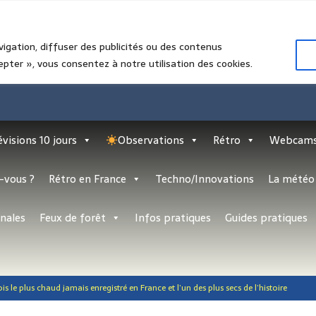
vigation, diffuser des publicités ou des contenus
epter », vous consentez à notre utilisation des cookies.
évisions 10 jours
Observations
Rétro
Webcam
-vous ?
Rétro en France
Techno/Innovations
La météo 
nales
Feux de forêt
Infos pratiques
Guides pratiques
ois le plus chaud jamais enregistré en France et l’un des plus secs de l’histoire
IONALES