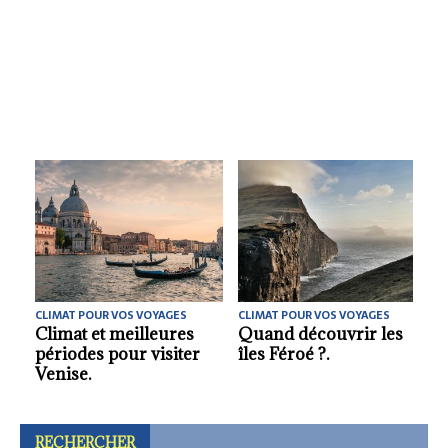
CLIMAT POUR VOS VOYAGES
CLIMAT POUR VOS VOYAGES
La meilleure période
Fuir la grisaille de
pour visiter la Serbie.
novembre : ces
horizons où la lumière
ne s’éteint jamais
RECHERCHER