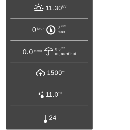
11.30
UV
km/h
0
0
km/h
max
mm
0.0
0.0
mm/h
aujourd’hui
1500
m
11.0
°C
24