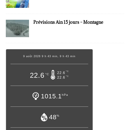
Prévisions Ain 15 jours – Montagne
9 août 2026 9 h 43 min, 9 h 43 min
°C
22.6
22.6
°C
°C
22.6
1015.1
hPa
48
%