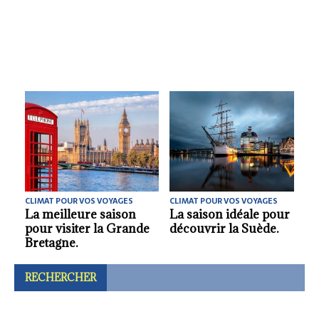
CLIMAT POUR VOS VOYAGES
CLIMAT POUR VOS VOYAGES
r
Quelle meilleure
La meilleure saison
saison pour découvrir
pour découvrir
l’Estonie ?.
Helsinki.
RECHERCHER