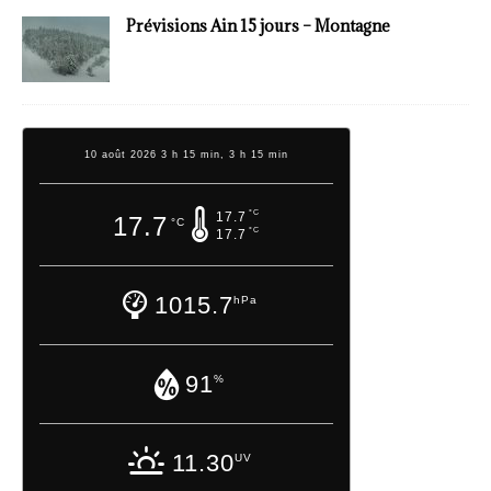
Prévisions Ain 15 jours – Montagne
10 août 2026 3 h 15 min, 3 h 15 min
°C
17.7
17.7
°C
°C
17.7
1015.7
hPa
91
%
11.30
UV