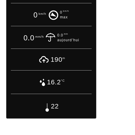
km/h
0
0
km/h
max
mm
0.0
0.0
mm/h
aujourd’hui
190
m
16.2
°C
22