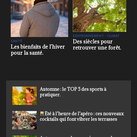
T
ENVIRONNEMENT - CLIMAT
SANTÉ
Les moyennes
Canicule : comment
.
climatiques pour le
retrouver le sommeil
mois de décembre en
quand la nuit
France.
ressemble encore à
une après-midi d’été ?
Automne : le TOP 5 des sports à
pratiquer.
Été à l’heure de l’apéro : ces nouveaux
cocktails qui font vibrer les terrasses