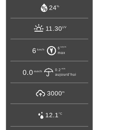
24
%
11.30
UV
km/h
6
6
km/h
max
mm
0.2
0.0
mm/h
aujourd’hui
3000
m
12.1
°C