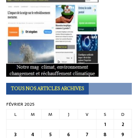
TOUS NOS ARTICLES ARCHIVES
FÉVRIER 2025
L
M
M
J
V
S
D
1
2
3
4
5
6
7
8
9