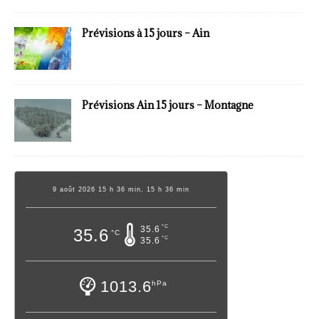
Prévisions à 15 jours – Ain
Prévisions Ain 15 jours – Montagne
9 août 2026 15 h 36 min, 15 h 36 min
°C
35.6
35.6
°C
°C
35.6
1013.6
hPa