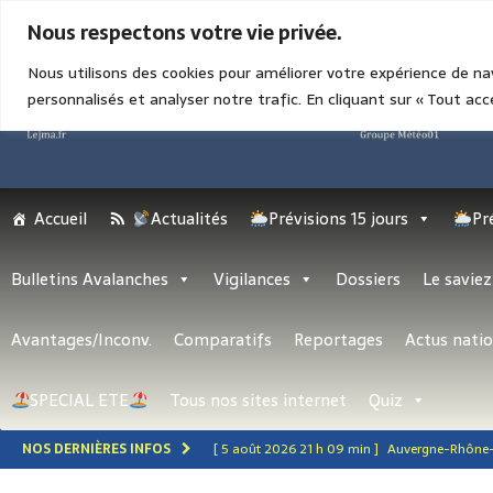
6 AOÛT 2026 1 H 03 MIN
Nous respectons votre vie privée.
Nous utilisons des cookies pour améliorer votre expérience de na
personnalisés et analyser notre trafic. En cliquant sur « Tout acc
Accueil
Actualités
Prévisions 15 jours
Pr
Bulletins Avalanches
Vigilances
Dossiers
Le saviez
Avantages/Inconv.
Comparatifs
Reportages
Actus natio
SPECIAL ETE
Tous nos sites internet
Quiz
NOS DERNIÈRES INFOS
[ 5 août 2026 21 h 09 min ]
Auvergne-Rhône-Al
RÉGION