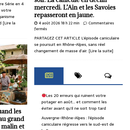
e Série en 4
mercredi. L’Ain et les Savoies
e votre
repasseront en jaune.
rganisme
nd
[Lire la
4 août 2026 18 h 22 min
Commentaires
fermés
PARTAGEZ CET ARTICLE L’épisode caniculaire
se poursuit en Rhône-Alpes, sans réel
changement de masse d’air.
[Lire la suite]
Les 20 erreurs qui ruinent votre
potager en août… et comment les
éviter avant qu’il ne soit trop tard
uand les
Auvergne-Rhône-Alpes : l’épisode
 au grand
caniculaire régresse vers le sud-est de
r malin et