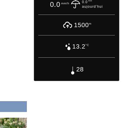
mm
0.0
0.0
mm/h
aujourd’hui
1500
m
13.2
°C
28