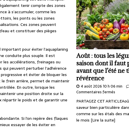
t également tenir compte des zones
ance à s’accumuler, comme les
ttoirs, les ponts ou les zones
alisations. Ces zones peuvent
d’eau et constituer des pièges
l important pour éviter l’aquaplaning
Août : tous les lég
e conduite plus souple. Il est
er les accélérations, freinages ou
saison dont il faut 
s qui peuvent perturber l’adhérence
avant que l’été ne t
 progressive et éviter de bloquer les
révérence
t le frein arrière, permet de maintenir
4 août 2026 10 h 06 min
ntrôlée. En outre, lorsque les
Commentaires fermés
aintenir une position droite sur la
répartir le poids et de garantir une
PARTAGEZ CET ARTICLEAoû
saveur bien particulière dans
comme sur les étals des mar
 abondante. Si l’on repère des flaques
le mois
[Lire la suite]
mieux essayer de les éviter en