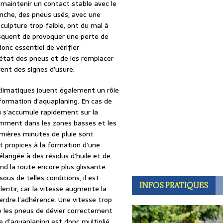
maintenir un contact stable avec le
nche, des pneus usés, avec une
culpture trop faible, ont du mal à
risquent de provoquer une perte de
 donc essentiel de vérifier
’état des pneus et de les remplacer
rent des signes d’usure.
climatiques jouent également un rôle
formation d’aquaplaning. En cas de
au s’accumule rapidement sur la
mment dans les zones basses et les
emières minutes de pluie sont
t propices à la formation d’une
langée à des résidus d’huile et de
end la route encore plus glissante.
sous de telles conditions, il est
INFOS PRATIQUES
lentir, car la vitesse augmente la
erdre l’adhérence. Une vitesse trop
 les pneus de dévier correctement
que d’aquaplaning est donc multiplié.