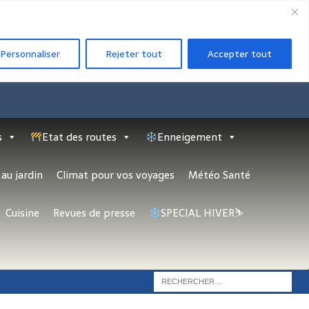
Personnaliser
Rejeter tout
Accepter tout
s
Etat des routes
Enneigement
au jardin
Climat pour vos voyages
Météo Santé
Cuisine
Revues de presse
SPECIAL HIVER⛷