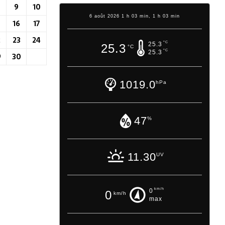
9
10
6 août 2026 1 h 03 min, 1 h 03 min
5
16
17
2
23
24
°C
25.3
25.3
°C
°C
25.3
9
30
1019.0
hPa
47
%
11.30
UV
km/h
0
0
km/h
max