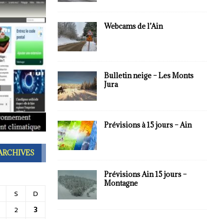
Webcams de l’Ain
Bulletin neige – Les Monts
Jura
Prévisions à 15 jours – Ain
ARCHIVES
Prévisions Ain 15 jours –
Montagne
S
D
2
3