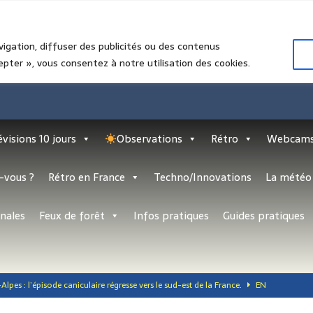
vigation, diffuser des publicités ou des contenus
epter », vous consentez à notre utilisation des cookies.
évisions 10 jours
Observations
Rétro
Webcam
-vous ?
Rétro en France
Techno/Innovations
La météo 
nales
Feux de forêt
Infos pratiques
Guides pratiques
pes : l’épisode caniculaire régresse vers le sud-est de la France.
EN