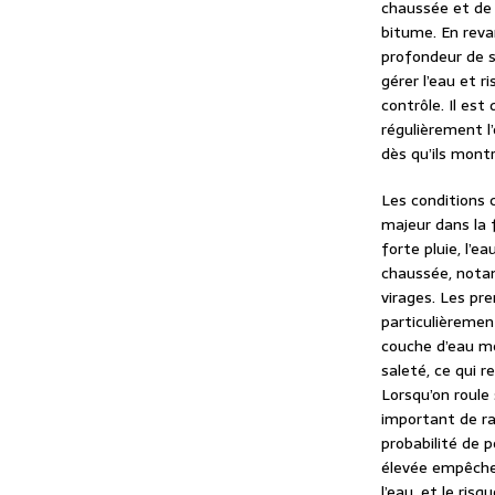
chaussée et de 
bitume. En reva
profondeur de s
gérer l’eau et 
contrôle. Il est
régulièrement l
dès qu’ils mont
Les conditions 
majeur dans la 
forte pluie, l’e
chaussée, nota
virages. Les pr
particulièremen
couche d’eau mé
saleté, ce qui r
Lorsqu’on roule 
important de ra
probabilité de p
élevée empêche
l’eau, et le ris