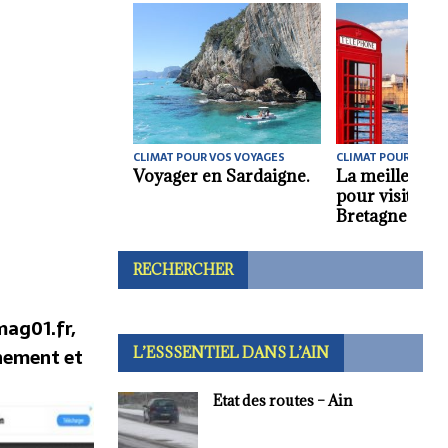
CLIMAT POUR VOS VOYAGES
CLIMAT POUR VOS V
Voyager en Sardaigne.
La meilleure 
pour visiter l
Bretagne.
RECHERCHER
ag01.fr,
nement et
L’ESSSENTIEL DANS L’AIN
Etat des routes – Ain