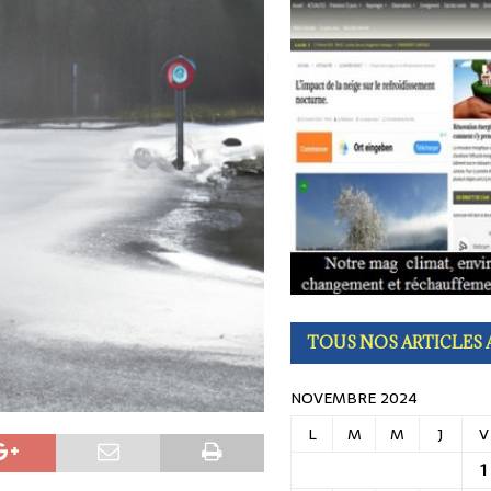
qui ruinent votre potager en août… et comment les éviter avant qu’il ne soit
TOUS NOS ARTICLES 
NOVEMBRE 2024
L
M
M
J
V
1