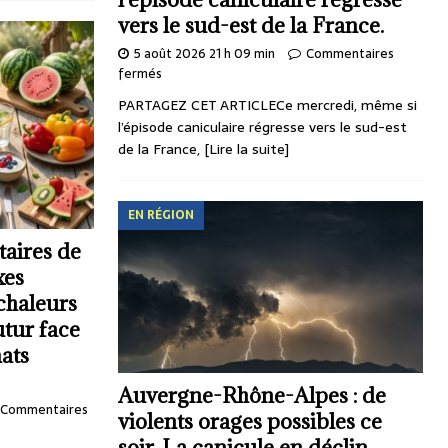
vers le sud-est de la France.
5 août 2026 21 h 09 min
Commentaires
fermés
PARTAGEZ CET ARTICLECe mercredi, même si
l’épisode caniculaire régresse vers le sud-est
de la France,
[Lire la suite]
EN RÉGION
taires de
xes
 chaleurs
utur face
ats
Auvergne-Rhône-Alpes : de
Commentaires
violents orages possibles ce
soir. La canicule en déclin