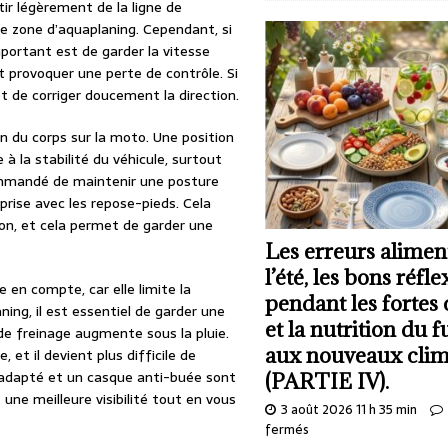
ir légèrement de la ligne de
ne zone d’aquaplaning. Cependant, si
mportant est de garder la vitesse
t provoquer une perte de contrôle. Si
t de corriger doucement la direction.
n du corps sur la moto. Une position
à la stabilité du véhicule, surtout
commandé de maintenir une posture
prise avec les repose-pieds. Cela
ion, et cela permet de garder une
Les erreurs alimen
l’été, les bons réfle
re en compte, car elle limite la
pendant les fortes
ning, il est essentiel de garder une
et la nutrition du f
 de freinage augmente sous la pluie.
aux nouveaux clim
, et il devient plus difficile de
e adapté et un casque anti-buée sont
(PARTIE IV).
une meilleure visibilité tout en vous
3 août 2026 11 h 35 min
fermés