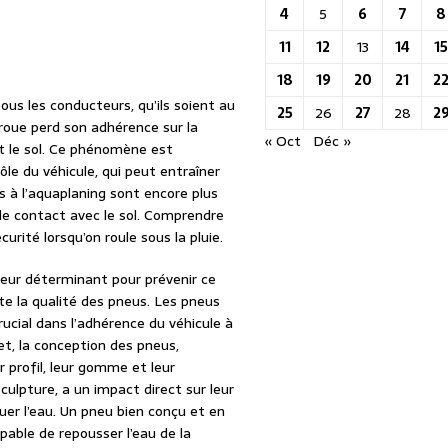
4
5
6
7
8
11
12
13
14
1
18
19
20
21
2
us les conducteurs, qu’ils soient au
25
26
27
28
2
 roue perd son adhérence sur la
« Oct
Déc »
et le sol. Ce phénomène est
le du véhicule, qui peut entraîner
s à l’aquaplaning sont encore plus
 de contact avec le sol. Comprendre
rité lorsqu’on roule sous la pluie.
eur déterminant pour prévenir ce
e la qualité des pneus. Les pneus
rucial dans l’adhérence du véhicule à
et, la conception des pneus,
profil, leur gomme et leur
culpture, a un impact direct sur leur
uer l’eau. Un pneu bien conçu et en
pable de repousser l’eau de la