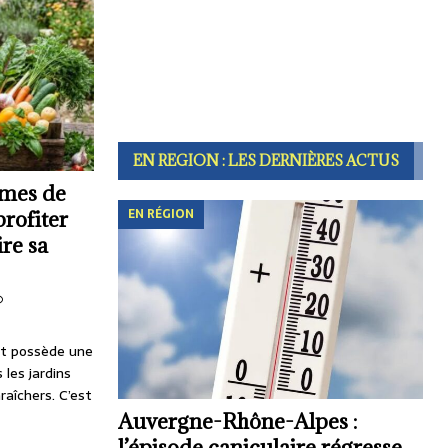
EN REGION : LES DERNIÈRES ACTUS
umes de
EN RÉGION
profiter
ire sa
t possède une
 les jardins
aîchers. C’est
Auvergne-Rhône-Alpes :
l’épisode caniculaire régresse